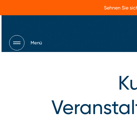
Sehnen Sie sic
Menü
Ku
Veransta