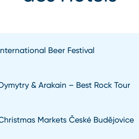
International Beer Festival
Dymytry & Arakain – Best Rock Tour
Christmas Markets České Budějovice