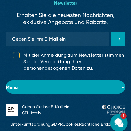
Newsletter
Erhalten Sie die neuesten Nachrichten,
exklusive Angebote und Rabatte.
Mit der Anmeldung zum Newsletter stimmen
Sie der Verarbeitung Ihrer
personenbezogenen Daten zu.
Menu
Geben Sie Ihre E⁠-⁠Mail ein
Über das Hotel
CPI Hotels
1
Zimmer
Unterkunftsordnung
GDPR
Cookies
Rechtliche Erklärung
Gesc