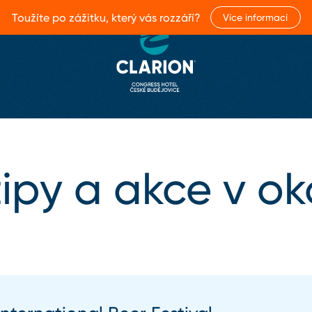
Toužíte po zážitku, který vás rozzáří?
Více informací
tipy a akce v ok