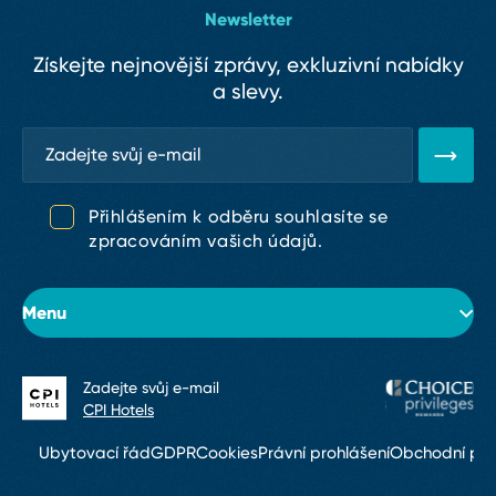
Newsletter
Získejte nejnovější zprávy, exkluzivní nabídky
a slevy.
Přihlášením k odběru souhlasíte se
zpracováním vašich údajů.
Menu
Zadejte svůj e⁠-⁠mail
O hotelu
CPI Hotels
Pokoje
Ubytovací řád
GDPR
Cookies
Právní prohlášení
Obchodní po
Konference & eventy