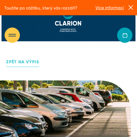
Více informací
Toužíte po zážitku, který vás rozzáří?
ZPĚT NA VÝPIS