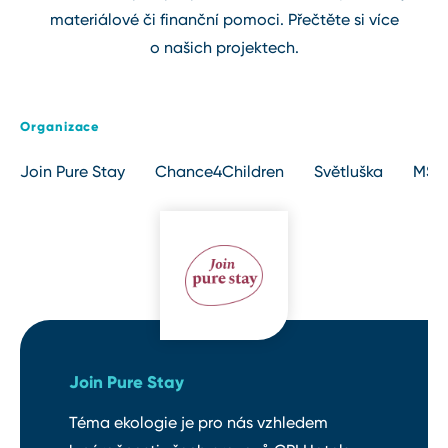
materiálové či finanční pomoci. Přečtěte si více
o našich projektech.
Organizace
Join Pure Stay
Chance4Children
Světluška
MŠ p
Join Pure Stay
Téma ekologie je pro nás vzhledem