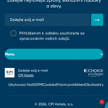
Získejte nejnovější zprávy, exkluzivní nabídky
a slevy.
Přihlášením k odběru souhlasíte se
zpracováním vašich údajů.
Menu
Zadejte svůj e⁠-⁠mail
O hotelu
CPI Hotels
Pokoje
Ubytovací řád
GDPR
Cookies
Právní prohlášení
Obchodní po
Konference & eventy
1
Restaurace a bary
© 2026, CPI Hotels, a.s.