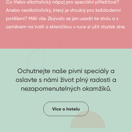
Co třeba alkoholický nápoj pro speciální příležitost?
Anebo nealkoholický, který je vhodný pro každodenní
potěšení? Měli vše. Zbývalo se jen usadit ke stolu a s
úsměvem na tváři a skleničkou v ruce si užít zbytek dne.
Ochutnejte naše pivní speciály a
oslavte s námi život plný radosti a
nezapomenutelných okamžiků.
Více o hotelu