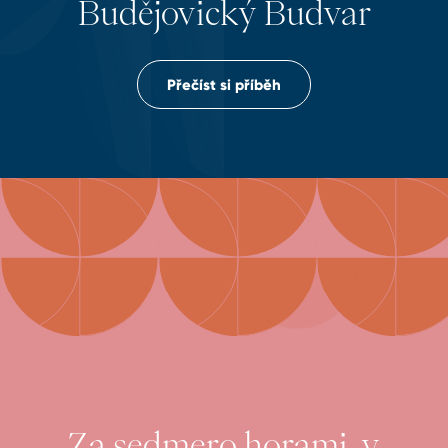
Budějovický Budvar
Přečíst si příběh
Za sedmero horami, v