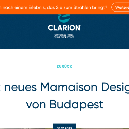
h nach einem Erlebnis, das Sie zum Strahlen bringt?
Weitere
ZURÜCK
et neues Mamaison Desi
von Budapest
18.12.2025