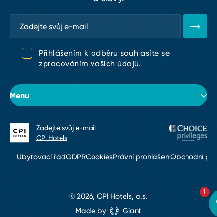
Přihlášením k odběru souhlasíte se
zpracováním vašich údajů.
Menu
Zadejte svůj e⁠-⁠mail
O hotelu
CPI Hotels
Pokoje
Ubytovací řád
GDPR
Cookies
Právní prohlášení
Obchodní po
Konference & eventy
1
Restaurace a bary
© 2026, CPI Hotels, a.s.
Made by
Giant