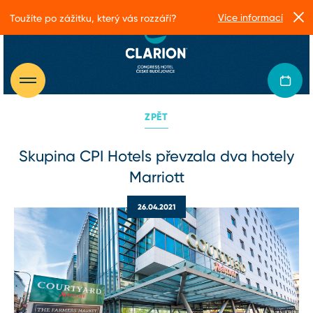
Více informací
Toužíte po zážitku, který vás rozzáří?
ZPĚT
Skupina CPI Hotels převzala dva hotely
Marriott
26.04.2021