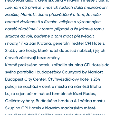
nebo Mamaison, které skupina v hlavním městě vlastní.
„Je nám ctí přivítat v našich řadách další mezinárodní
značku, Marriott. Jsme přesvědčení o tom, že naše
bohaté zkušenosti s řízením velkých a významných
hotelů zúročíme i v tomto případě a že jakmile tomu
situace dovolí, budeme o tom moct přesvědčit
i hosty,”
říká Jan Kratina, generální ředitel CPI Hotels.
Služby pro hosty, které hotel doposud nabízel, i jejich
úroveň zůstávají beze změny.
Kromě pražského hotelu zařadila skupina CPI Hotels do
svého portfolia i budapešťský Courtyard by Marriott
Budapest City Center. Čtyřhvězdičkový hotel s 234
pokoji se nachází v centru města na náměstí Blaha
Lujza a jen pár minut od termálních lázní Rudas,
Gellértovy hory, Budínského hradu a Alžbětina mostu.
Skupina CPI Hotels v hlavním maďarském městě