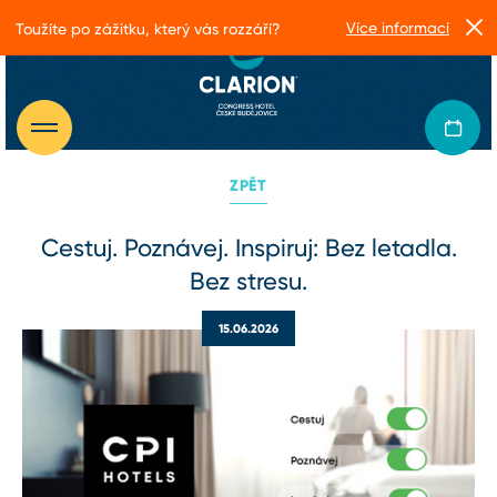
Více informací
Toužíte po zážitku, který vás rozzáří?
ZPĚT
Cestuj. Poznávej. Inspiruj: Bez letadla.
Bez stresu.
15.06.2026