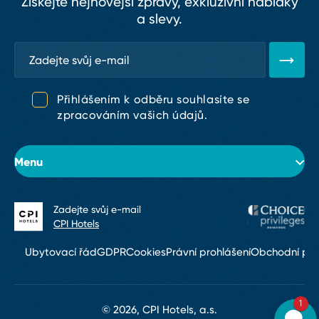
Získejte nejnovější zprávy, exkluzivní nabídky
a slevy.
Přihlášením k odběru souhlasíte se
zpracováním vašich údajů.
Menu
Zadejte svůj e⁠-⁠mail
O hotelu
CPI Hotels
Pokoje
Ubytovací řád
GDPR
Cookies
Právní prohlášení
Obchodní po
Konference & eventy
1
Restaurace a bary
© 2026, CPI Hotels, a.s.