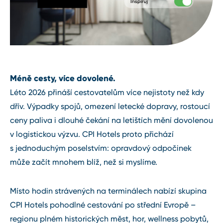
Méně cesty, více dovolené.
Léto 2026 přináší cestovatelům více nejistoty než kdy
dřív. Výpadky spojů, omezení letecké dopravy, rostoucí
ceny paliva i dlouhé čekání na letištích mění dovolenou
v logistickou výzvu. CPI Hotels proto přichází
s jednoduchým poselstvím: opravdový odpočinek
může začít mnohem blíž, než si myslíme.
Místo hodin strávených na terminálech nabízí skupina
CPI Hotels pohodlné cestování po střední Evropě –
regionu plném historických měst, hor, wellness pobytů,