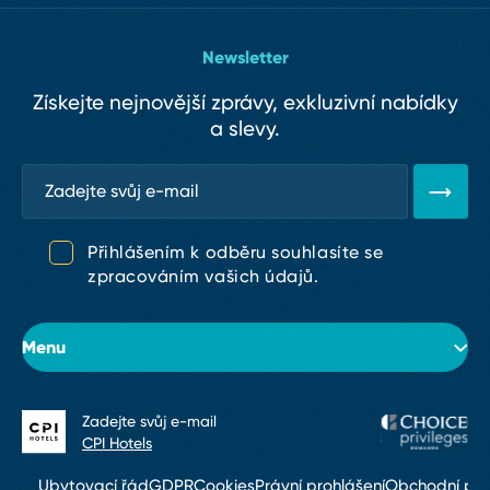
Newsletter
Získejte nejnovější zprávy, exkluzivní nabídky
a slevy.
Přihlášením k odběru souhlasíte se
zpracováním vašich údajů.
Menu
Zadejte svůj e⁠-⁠mail
O hotelu
CPI Hotels
Pokoje
Ubytovací řád
GDPR
Cookies
Právní prohlášení
Obchodní po