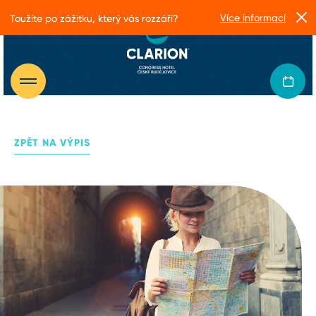
Více informací
Toužíte po zážitku, který vás rozzáří?
ZPĚT NA VÝPIS