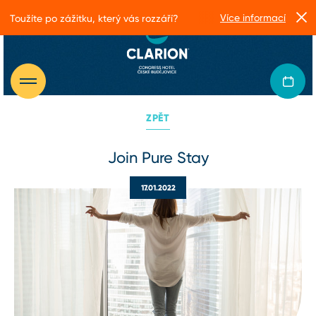
Více informací
Toužíte po zážitku, který vás rozzáří?
ZPĚT
Join Pure Stay
17.01.2022