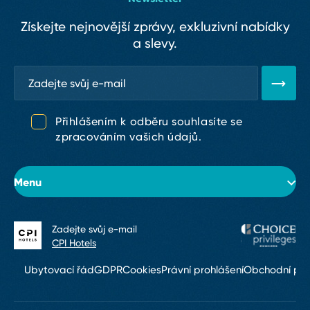
Získejte nejnovější zprávy, exkluzivní nabídky
a slevy.
Přihlášením k odběru souhlasíte se
zpracováním vašich údajů.
Menu
Zadejte svůj e⁠-⁠mail
O hotelu
CPI Hotels
Pokoje
Ubytovací řád
GDPR
Cookies
Právní prohlášení
Obchodní po
Konference & eventy